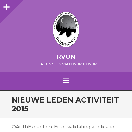
Sidebar
RVON
DE REÜNISTEN VAN OVUM NOVUM
MENU
SPRING NAAR INHOUD
NIEUWE LEDEN ACTIVITEIT
2015
OAuthException: Error validating application.