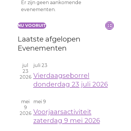
Er zijn geen aankomende
evenementen.
W
E
NU VOORUIT
L
S
v
e
I
Laatste afgelopen
e
J
e
e
l
Evenementen
S
n
r
e
T
e
c
g
jul
juli 23
t
m
a
23
e
Vierdaagseborrel
e
2026
v
e
donderdag 23 juli 2026
n
e
r
t
e
n
mei
mei 9
e
w
n
9
n
Voorjaarsactiviteit
e
2026
a
d
zaterdag 9 mei 2026
e
a
v
r
t